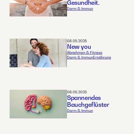
Gesundheit.
Darm & Immun
08.05.2025
New you
Abnehmen & Fitness
Darm & Immun
Ernährung
08.05.2025
Spannendes
Bauchgeflüster
Darm & Immun