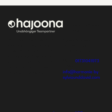
Harmonie by Sylvia
und David GbR
Bei hajoona kannst du dein
Sylvia & David
eigenes, erfolgreiches
Im Hörlen 15
Geschäft aufbauen und eine
71120 Grafenau
einzigartige Ausbildung
Mobil:
01731041973
genießen oder dich und
E-Mail:
deine Familie mit tollen
info@harmonie-by-
Produkten versorgen.
sylviaunddavid.com