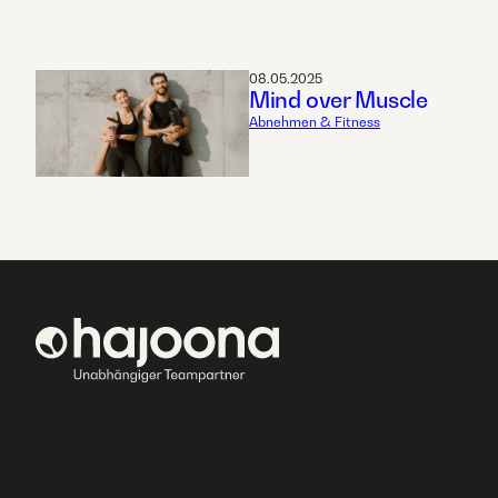
08.05.2025
Mind over Muscle
Abnehmen & Fitness
Harmonie by Sylvia
und David GbR
Bei hajoona kannst du dein
Sylvia & David
eigenes, erfolgreiches
Im Hörlen 15
Geschäft aufbauen und eine
71120 Grafenau
einzigartige Ausbildung